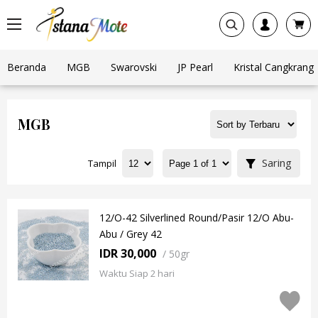
Beranda
MGB
Swarovski
JP Pearl
Kristal Cangkrang
MGB
Saring
Tampil
12/O-42 Silverlined Round/Pasir 12/O Abu-
Abu / Grey 42
IDR 30,000
/
50gr
Waktu Siap 2 hari