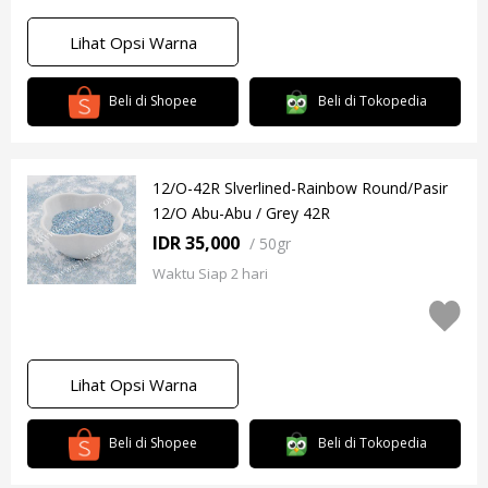
Lihat Opsi Warna
Beli di Shopee
Beli di Tokopedia
12/O-42R Slverlined-Rainbow Round/Pasir
12/O Abu-Abu / Grey 42R
IDR 35,000
/
50gr
Waktu Siap 2 hari
Lihat Opsi Warna
Beli di Shopee
Beli di Tokopedia