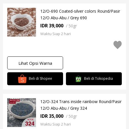
12/O-690 Coated-silver colors Round/Pasir
12/O Abu-Abu / Grey 690
IDR 39,000
/
50gr
Waktu Siap 2 hari
Lihat Opsi Warna
Beli di Shopee
Beli di Tokopedia
12/O-324 Trans inside rainbow Round/Pasir
12/O Abu-Abu / Grey 324
IDR 35,000
/
50gr
Waktu Siap 2 hari