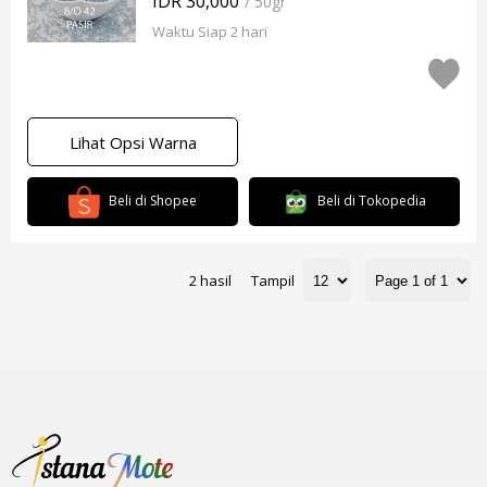
IDR 30,000
/ 50gr
Waktu Siap 2 hari
Lihat Opsi Warna
Beli di Shopee
Beli di Tokopedia
2 hasil
Tampil