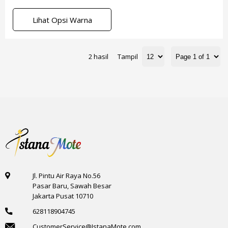
Lihat Opsi Warna
2 hasil
Tampil
Jl. Pintu Air Raya No.56
Pasar Baru, Sawah Besar
Jakarta Pusat 10710
628118904745
CustomerService@IstanaMote.com