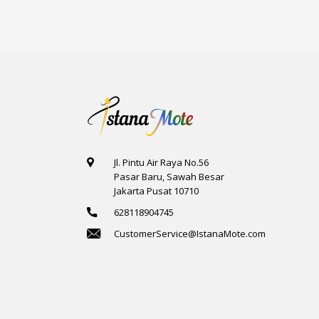
Jl. Pintu Air Raya No.56
Pasar Baru, Sawah Besar
Jakarta Pusat 10710
628118904745
CustomerService@IstanaMote.com