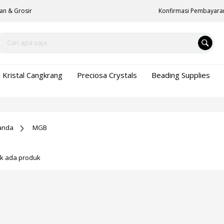
an & Grosir
Konfirmasi Pembayara
Kristal Cangkrang
Preciosa Crystals
Beading Supplies
anda
MGB
ak ada produk