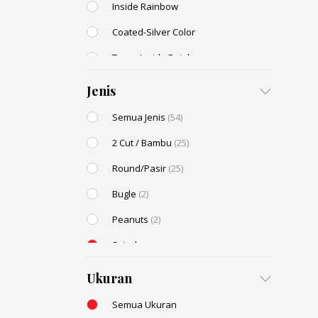
Inside Rainbow
Coated-Silver Color
Trans-Inside Rainbow
Ceylon Color
Jenis
Dyed Color
Semua Jenis
(54)
Transparent Rainbow
2 Cut / Bambu
(25)
Stone Color
Round/Pasir
(25)
Shell Color
Bugle
(2)
Transparent Lustered
Peanuts
(2)
Opaque Colors
Spiral
Opaque Rainbow
Drop / Teardrop
Ukuran
Semua Ukuran