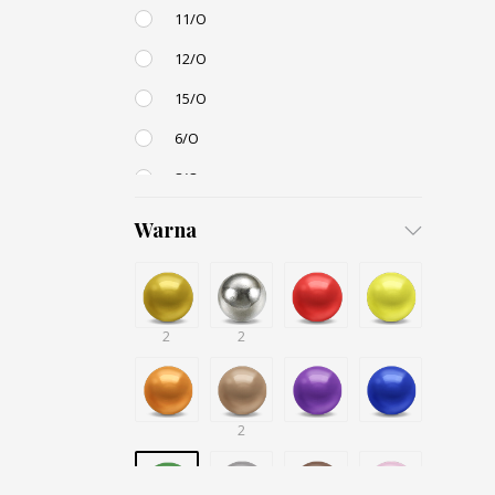
11/O
12/O
15/O
6/O
8/O
3,4mm
Warna
4,5mm
6mm
2
12mm
2
Small / S-P
2