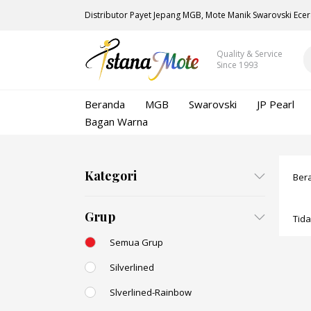
Distributor Payet Jepang MGB, Mote Manik Swarovski Ecer
Quality & Service
Since 1993
Beranda
MGB
Swarovski
JP Pearl
Bagan Warna
Kategori
Ber
Grup
Tid
Semua Grup
Silverlined
Slverlined-Rainbow