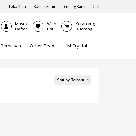
n
Toko Kami
Kontak Kami
Tentang Kami
ID
Masuk
Wish
Keranjang
Daftar
List
0
Barang
Perhiasan
Other Beads
IM Crystal