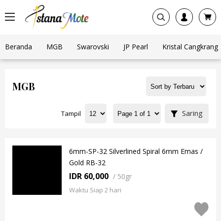
Beranda
MGB
Swarovski
JP Pearl
Kristal Cangkrang
MGB
Saring
Tampil
6mm-SP-32 Silverlined Spiral 6mm Emas /
Gold RB-32
IDR 60,000
/
50gr
Waktu Siap 2 hari