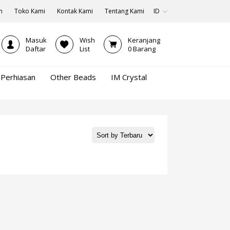
n
Toko Kami
Kontak Kami
Tentang Kami
ID
Masuk
Wish
Keranjang
Daftar
List
0
Barang
Perhiasan
Other Beads
IM Crystal