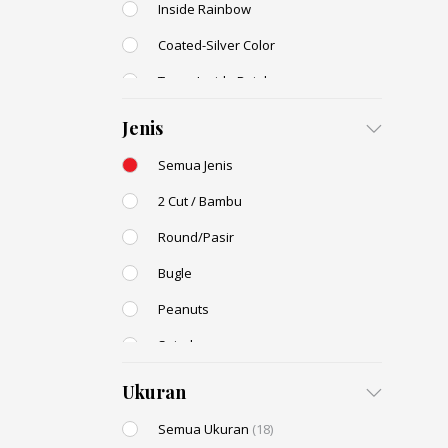
Inside Rainbow
Coated-Silver Color
Trans-Inside Rainbow
Ceylon Color
Jenis
Dyed Color
Semua Jenis
Transparent Rainbow
2 Cut / Bambu
Stone Color
(2)
Round/Pasir
Shell Color
Bugle
Transparent Lustered
Peanuts
Opaque Colors
Spiral
Opaque Rainbow
Drop / Teardrop
Ukuran
Semua Ukuran
(18)