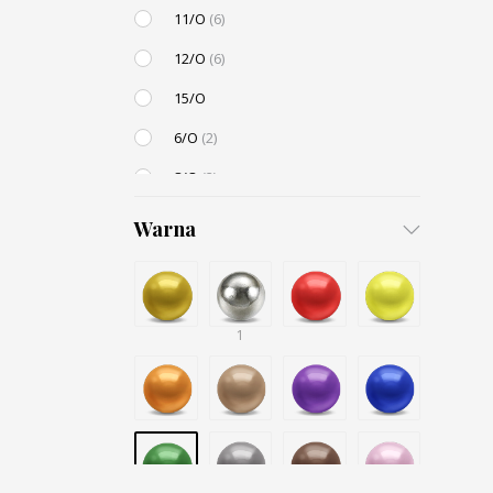
11/O
(6)
12/O
(6)
15/O
6/O
(2)
8/O
(2)
3,4mm
Warna
4,5mm
(1)
6mm
12mm
(1)
1
Small / S-P