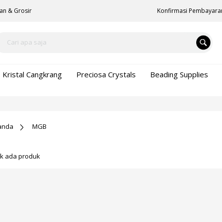
an & Grosir
Konfirmasi Pembayara
Kristal Cangkrang
Preciosa Crystals
Beading Supplies
anda
MGB
ak ada produk