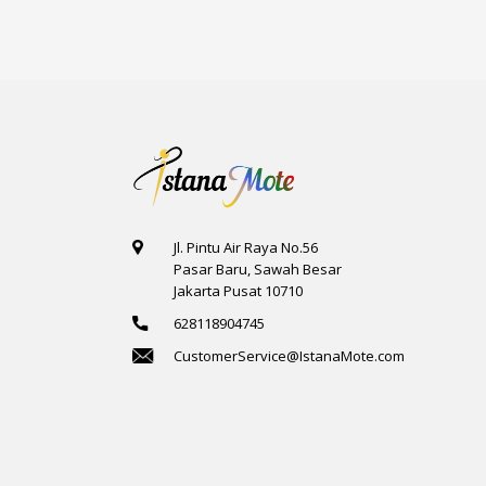
Jl. Pintu Air Raya No.56
Pasar Baru, Sawah Besar
Jakarta Pusat 10710
628118904745
CustomerService@IstanaMote.com