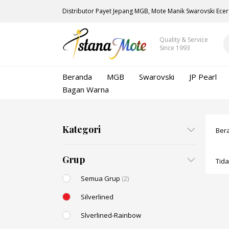
Distributor Payet Jepang MGB, Mote Manik Swarovski Ecer
Quality & Service
Since 1993
Beranda
MGB
Swarovski
JP Pearl
Bagan Warna
Kategori
Ber
Grup
Tid
Semua Grup
(2)
Silverlined
Slverlined-Rainbow