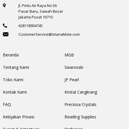
Jl. Pintu Air Raya No.56
Pasar Baru, Sawah Besar
Jakarta Pusat 10710
628118904745
CustomerService@IstanaMote.com
Beranda
MGB
Tentang Kami
Swarovski
Toko Kami
JP Pearl
Kontak Kami
Kristal Cangkrang
FAQ
Preciosa Crystals
Kebijakan Privasi
Beading Supplies