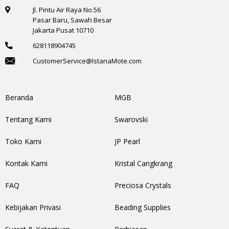
Jl. Pintu Air Raya No.56
Pasar Baru, Sawah Besar
Jakarta Pusat 10710
628118904745
CustomerService@IstanaMote.com
Beranda
MGB
Tentang Kami
Swarovski
Toko Kami
JP Pearl
Kontak Kami
Kristal Cangkrang
FAQ
Preciosa Crystals
Kebijakan Privasi
Beading Supplies