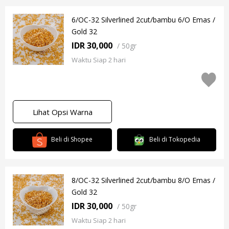
6/OC-32 Silverlined 2cut/bambu 6/O Emas /
Gold 32
IDR 30,000
/
50gr
Waktu Siap 2 hari
Lihat Opsi Warna
Beli di Shopee
Beli di Tokopedia
8/OC-32 Silverlined 2cut/bambu 8/O Emas /
Gold 32
IDR 30,000
/
50gr
Waktu Siap 2 hari