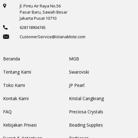
Jl. Pintu Air Raya No.56
Pasar Baru, Sawah Besar
Jakarta Pusat 10710
628118904745
CustomerService@IstanaMote.com
Beranda
MGB
Tentang Kami
Swarovski
Toko Kami
JP Pearl
Kontak Kami
Kristal Cangkrang
FAQ
Preciosa Crystals
Kebijakan Privasi
Beading Supplies