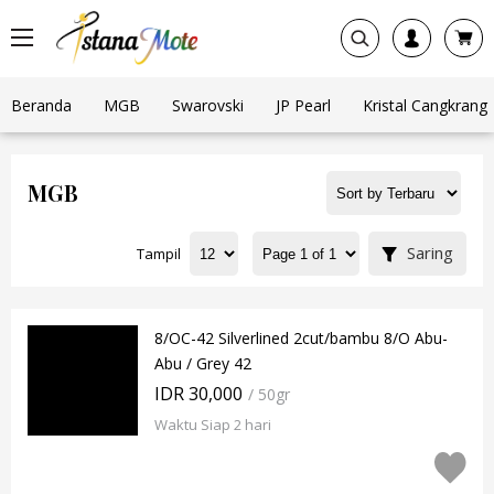
Beranda
MGB
Swarovski
JP Pearl
Kristal Cangkrang
MGB
Saring
Tampil
8/OC-42 Silverlined 2cut/bambu 8/O Abu-
Abu / Grey 42
IDR 30,000
/ 50gr
Waktu Siap 2 hari