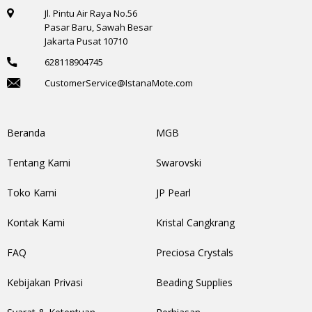
Jl. Pintu Air Raya No.56
Pasar Baru, Sawah Besar
Jakarta Pusat 10710
628118904745
CustomerService@IstanaMote.com
Beranda
MGB
Tentang Kami
Swarovski
Toko Kami
JP Pearl
Kontak Kami
Kristal Cangkrang
FAQ
Preciosa Crystals
Kebijakan Privasi
Beading Supplies