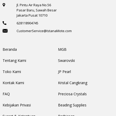
Jl. Pintu Air Raya No.56
Pasar Baru, Sawah Besar
Jakarta Pusat 10710
628118904745
CustomerService@IstanaMote.com
Beranda
MGB
Tentang Kami
Swarovski
Toko Kami
JP Pearl
Kontak Kami
Kristal Cangkrang
FAQ
Preciosa Crystals
Kebijakan Privasi
Beading Supplies