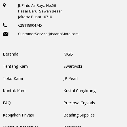
Jl. Pintu Air Raya No.56
Pasar Baru, Sawah Besar
Jakarta Pusat 10710
628118904745
CustomerService@IstanaMote.com
Beranda
MGB
Tentang Kami
Swarovski
Toko Kami
JP Pearl
Kontak Kami
Kristal Cangkrang
FAQ
Preciosa Crystals
Kebijakan Privasi
Beading Supplies