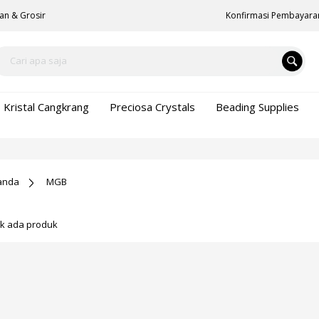
an & Grosir
Konfirmasi Pembayara
Kristal Cangkrang
Preciosa Crystals
Beading Supplies
anda
MGB
ak ada produk