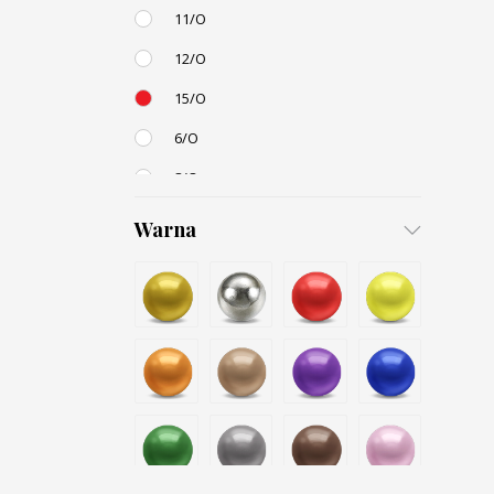
11/O
12/O
15/O
6/O
8/O
3,4mm
Warna
4,5mm
6mm
12mm
Small / S-P