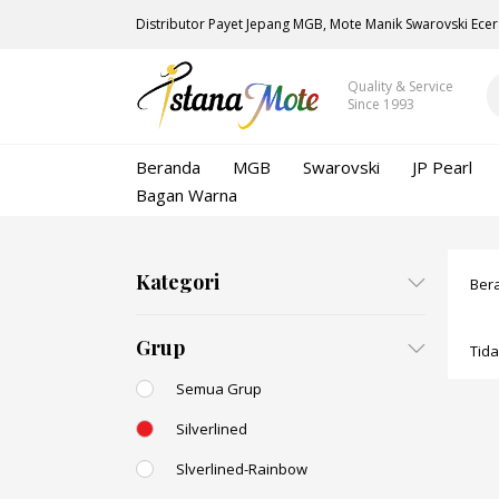
Distributor Payet Jepang MGB, Mote Manik Swarovski Ecer
Quality & Service
Since 1993
Beranda
MGB
Swarovski
JP Pearl
Bagan Warna
Kategori
Ber
Grup
Tid
Semua Grup
Silverlined
Slverlined-Rainbow