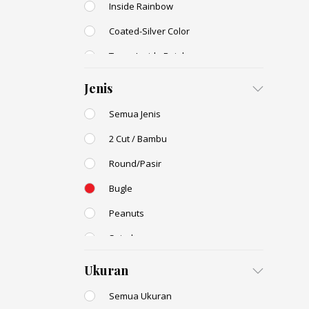
Inside Rainbow
Coated-Silver Color
Trans-Inside Rainbow
Ceylon Color
Jenis
Dyed Color
Semua Jenis
Transparent Rainbow
2 Cut / Bambu
Stone Color
Round/Pasir
Shell Color
Bugle
Transparent Lustered
Peanuts
Opaque Colors
Spiral
Opaque Rainbow
Drop / Teardrop
Ukuran
Semua Ukuran