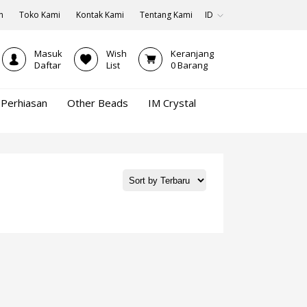
n
Toko Kami
Kontak Kami
Tentang Kami
ID
Masuk
Wish
Keranjang
Daftar
List
0
Barang
Perhiasan
Other Beads
IM Crystal