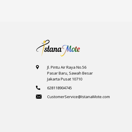
Jl. Pintu Air Raya No.56
Pasar Baru, Sawah Besar
Jakarta Pusat 10710
628118904745
CustomerService@IstanaMote.com