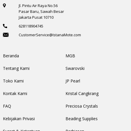
Jl. Pintu Air Raya No.56
Pasar Baru, Sawah Besar
Jakarta Pusat 10710
628118904745
CustomerService@IstanaMote.com
Beranda
MGB
Tentang Kami
Swarovski
Toko Kami
JP Pearl
Kontak Kami
Kristal Cangkrang
FAQ
Preciosa Crystals
Kebijakan Privasi
Beading Supplies