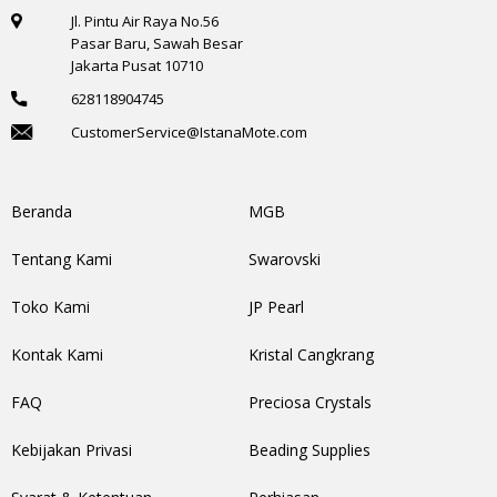
Jl. Pintu Air Raya No.56
Pasar Baru, Sawah Besar
Jakarta Pusat 10710
628118904745
CustomerService@IstanaMote.com
Beranda
MGB
Tentang Kami
Swarovski
Toko Kami
JP Pearl
Kontak Kami
Kristal Cangkrang
FAQ
Preciosa Crystals
Kebijakan Privasi
Beading Supplies