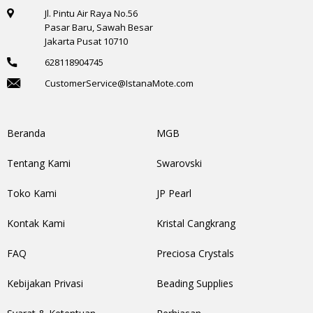
Jl. Pintu Air Raya No.56
Pasar Baru, Sawah Besar
Jakarta Pusat 10710
628118904745
CustomerService@IstanaMote.com
Beranda
MGB
Tentang Kami
Swarovski
Toko Kami
JP Pearl
Kontak Kami
Kristal Cangkrang
FAQ
Preciosa Crystals
Kebijakan Privasi
Beading Supplies