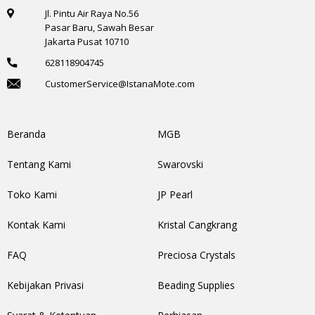
Jl. Pintu Air Raya No.56
Pasar Baru, Sawah Besar
Jakarta Pusat 10710
628118904745
CustomerService@IstanaMote.com
Beranda
MGB
Tentang Kami
Swarovski
Toko Kami
JP Pearl
Kontak Kami
Kristal Cangkrang
FAQ
Preciosa Crystals
Kebijakan Privasi
Beading Supplies