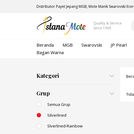
Distributor Payet Jepang MGB, Mote Manik Swarovski Ecer
Quality & Service
Since 1993
Beranda
MGB
Swarovski
JP Pearl
Bagan Warna
Kategori
Ber
Grup
Tid
Semua Grup
Silverlined
Slverlined-Rainbow