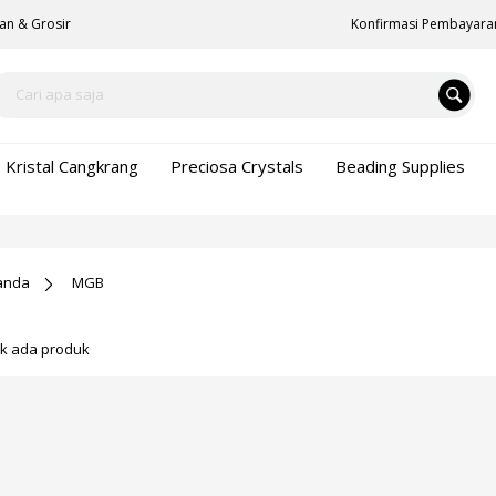
an & Grosir
Konfirmasi Pembayara
Kristal Cangkrang
Preciosa Crystals
Beading Supplies
anda
MGB
ak ada produk