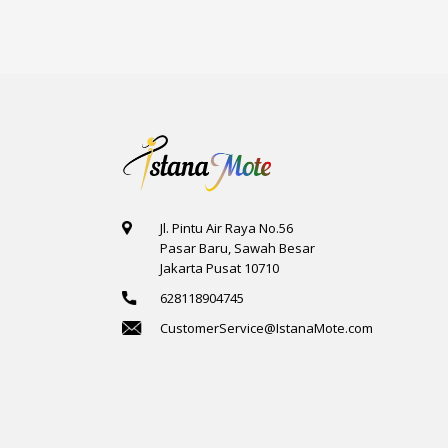
Jl. Pintu Air Raya No.56
Pasar Baru, Sawah Besar
Jakarta Pusat 10710
628118904745
CustomerService@IstanaMote.com