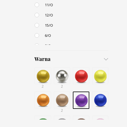
11/O
12/O
15/O
6/O
8/O
3,4mm
Warna
4,5mm
6mm
2
12mm
2
Small / S-P
2