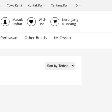
n
Toko Kami
Kontak Kami
Tentang Kami
ID
Masuk
Wish
Keranjang
Daftar
List
0
Barang
Perhiasan
Other Beads
IM Crystal