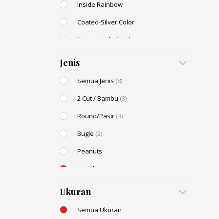
Inside Rainbow
Coated-Silver Color
Trans-Inside Rainbow
Ceylon Color
Jenis
Dyed Color
Semua Jenis
(8)
Transparent Rainbow
2 Cut / Bambu
(3)
Stone Color
Round/Pasir
(3)
Shell Color
Bugle
(2)
Transparent Lustered
Peanuts
Opaque Colors
Spiral
Opaque Rainbow
Drop / Teardrop
Ukuran
Semua Ukuran