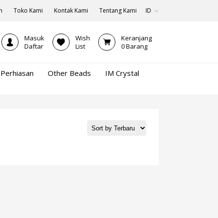
n
Toko Kami
Kontak Kami
Tentang Kami
ID
Masuk
Wish
Keranjang
Daftar
List
0
Barang
Perhiasan
Other Beads
IM Crystal