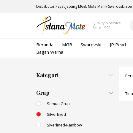
Distributor Payet Jepang MGB, Mote Manik Swarovski Ecer
Quality & Service
Since 1993
Beranda
MGB
Swarovski
JP Pearl
Bagan Warna
Kategori
Ber
Grup
Tid
Semua Grup
Silverlined
Slverlined-Rainbow