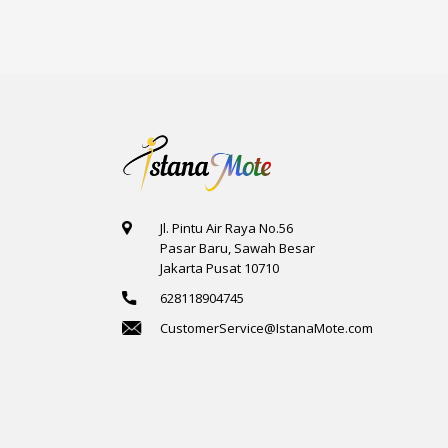
Jl. Pintu Air Raya No.56
Pasar Baru, Sawah Besar
Jakarta Pusat 10710
628118904745
CustomerService@IstanaMote.com