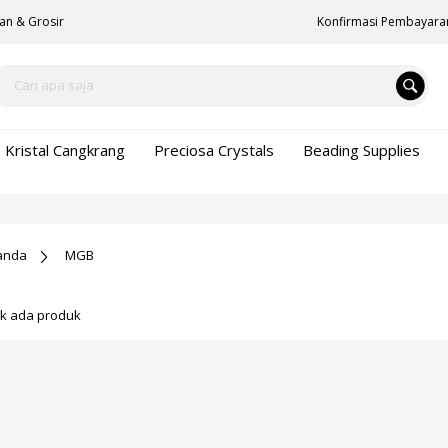
an & Grosir
Konfirmasi Pembayara
Kristal Cangkrang
Preciosa Crystals
Beading Supplies
anda
MGB
ak ada produk