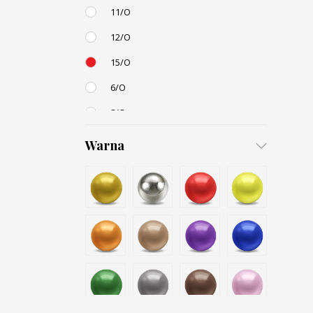
11/O
12/O
15/O
6/O
8/O
3,4mm
Warna
4,5mm
6mm
12mm
Small / S-P