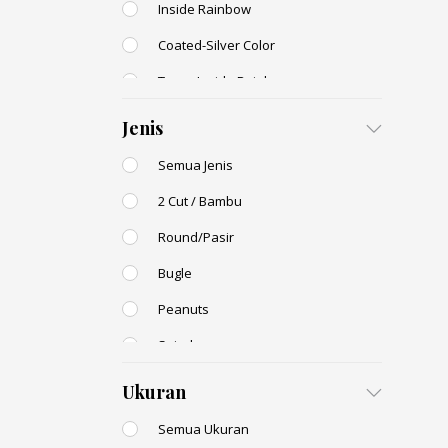
Inside Rainbow
Coated-Silver Color
Trans-Inside Rainbow
Ceylon Color
Jenis
Dyed Color
Semua Jenis
Transparent Rainbow
2 Cut / Bambu
Stone Color
Round/Pasir
Shell Color
Bugle
Transparent Lustered
Peanuts
Opaque Colors
Spiral
Opaque Rainbow
Drop / Teardrop
Ukuran
Semua Ukuran