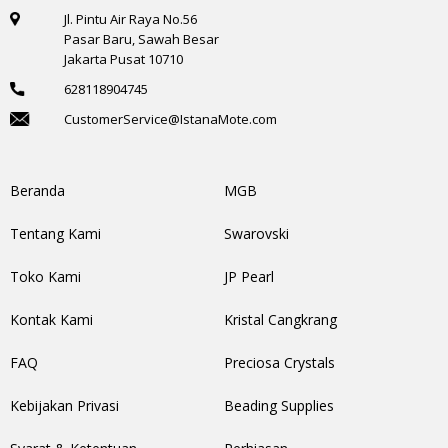
Jl. Pintu Air Raya No.56
Pasar Baru, Sawah Besar
Jakarta Pusat 10710
628118904745
CustomerService@IstanaMote.com
Beranda
MGB
Tentang Kami
Swarovski
Toko Kami
JP Pearl
Kontak Kami
Kristal Cangkrang
FAQ
Preciosa Crystals
Kebijakan Privasi
Beading Supplies