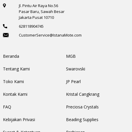
Jl. Pintu Air Raya No.56
Pasar Baru, Sawah Besar
Jakarta Pusat 10710
628118904745
CustomerService@IstanaMote.com
Beranda
MGB
Tentang Kami
Swarovski
Toko Kami
JP Pearl
Kontak Kami
Kristal Cangkrang
FAQ
Preciosa Crystals
Kebijakan Privasi
Beading Supplies