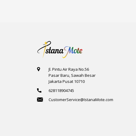
Jl. Pintu Air Raya No.56
Pasar Baru, Sawah Besar
Jakarta Pusat 10710
628118904745
CustomerService@IstanaMote.com