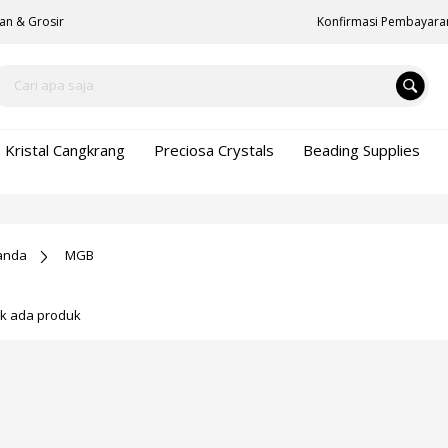
an & Grosir
Konfirmasi Pembayara
Kristal Cangkrang
Preciosa Crystals
Beading Supplies
anda
MGB
ak ada produk