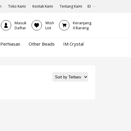
n
Toko Kami
Kontak Kami
Tentang Kami
ID
Masuk
Wish
Keranjang
Daftar
List
0
Barang
Perhiasan
Other Beads
IM Crystal