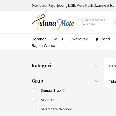
Distributor Payet Jepang MGB, Mote Manik Swarovski Ecer
Quality & Service
Since 1993
Beranda
MGB
Swarovski
JP Pearl
Bagan Warna
Kategori
Ber
Grup
Tid
Semua Grup
(6)
Silverlined
Slverlined-Rainbow