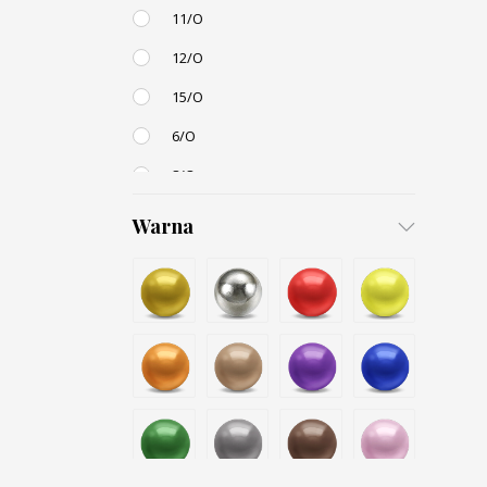
11/O
12/O
15/O
6/O
8/O
3,4mm
Warna
4,5mm
6mm
12mm
Small / S-P