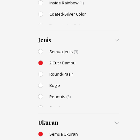
Inside Rainbow
(1)
Coated-Silver Color
Trans-Inside Rainbow
Ceylon Color
(4)
Jenis
Dyed Color
Semua Jenis
(3)
Transparent Rainbow
(1)
2 Cut / Bambu
Stone Color
Round/Pasir
Shell Color
Bugle
Transparent Lustered
Peanuts
(3)
Opaque Colors
Spiral
Opaque Rainbow
Drop / Teardrop
Ukuran
Semua Ukuran