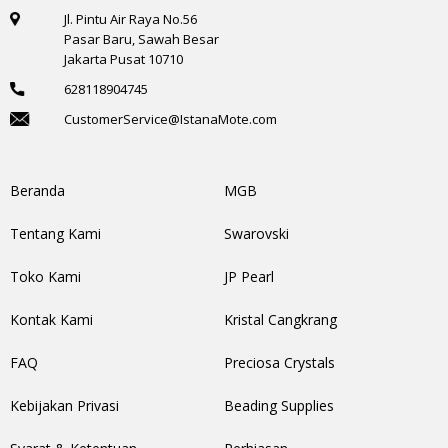
Jl. Pintu Air Raya No.56
Pasar Baru, Sawah Besar
Jakarta Pusat 10710
628118904745
CustomerService@IstanaMote.com
Beranda
MGB
Tentang Kami
Swarovski
Toko Kami
JP Pearl
Kontak Kami
Kristal Cangkrang
FAQ
Preciosa Crystals
Kebijakan Privasi
Beading Supplies