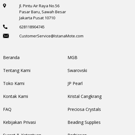
Jl. Pintu Air Raya No.56
Pasar Baru, Sawah Besar
Jakarta Pusat 10710
628118904745
CustomerService@IstanaMote.com
Beranda
MGB
Tentang Kami
Swarovski
Toko Kami
JP Pearl
Kontak Kami
Kristal Cangkrang
FAQ
Preciosa Crystals
Kebijakan Privasi
Beading Supplies