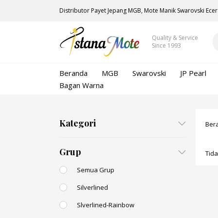
Distributor Payet Jepang MGB, Mote Manik Swarovski Ecer
Quality & Service
Since 1993
Beranda
MGB
Swarovski
JP Pearl
Bagan Warna
Kategori
Ber
Grup
Tid
Semua Grup
Silverlined
Slverlined-Rainbow