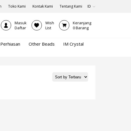
n
Toko Kami
Kontak Kami
Tentang Kami
ID
Masuk
Wish
Keranjang
Daftar
List
0
Barang
Perhiasan
Other Beads
IM Crystal