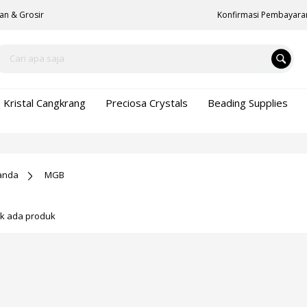
an & Grosir
Konfirmasi Pembayara
Kristal Cangkrang
Preciosa Crystals
Beading Supplies
anda
MGB
ak ada produk