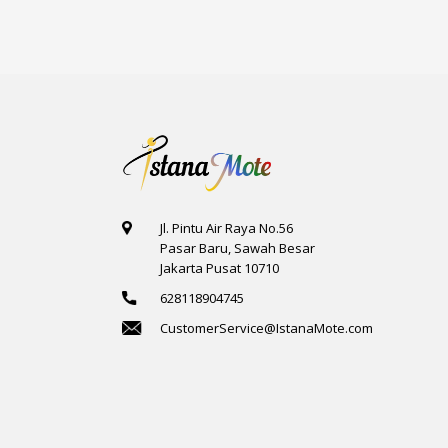
Jl. Pintu Air Raya No.56
Pasar Baru, Sawah Besar
Jakarta Pusat 10710
628118904745
CustomerService@IstanaMote.com