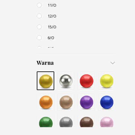
11/O
12/O
15/O
6/O
8/O
3,4mm
Warna
4,5mm
6mm
12mm
Small / S-P