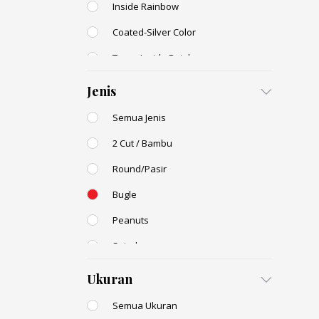
Inside Rainbow
Coated-Silver Color
Trans-Inside Rainbow
Ceylon Color
Jenis
Dyed Color
Semua Jenis
Transparent Rainbow
2 Cut / Bambu
Stone Color
Round/Pasir
Shell Color
Bugle
Transparent Lustered
Peanuts
Opaque Colors
Spiral
Opaque Rainbow
Drop / Teardrop
Ukuran
Semua Ukuran