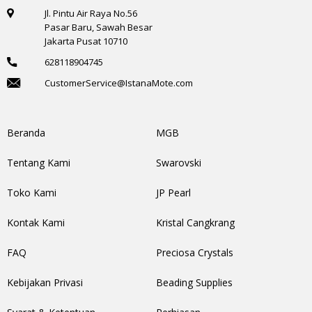
Jl. Pintu Air Raya No.56
Pasar Baru, Sawah Besar
Jakarta Pusat 10710
628118904745
CustomerService@IstanaMote.com
Beranda
MGB
Tentang Kami
Swarovski
Toko Kami
JP Pearl
Kontak Kami
Kristal Cangkrang
FAQ
Preciosa Crystals
Kebijakan Privasi
Beading Supplies