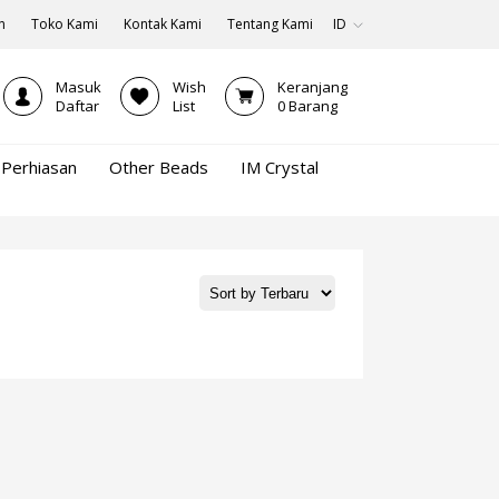
n
Toko Kami
Kontak Kami
Tentang Kami
ID
Masuk
Wish
Keranjang
Daftar
List
0
Barang
Perhiasan
Other Beads
IM Crystal