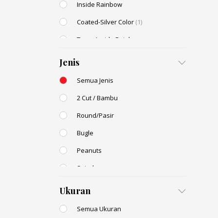
Inside Rainbow
Coated-Silver Color
(1)
Trans-Inside Rainbow
Ceylon Color
Jenis
Dyed Color
Semua Jenis
Transparent Rainbow
2 Cut / Bambu
Stone Color
Round/Pasir
Shell Color
Bugle
Transparent Lustered
Peanuts
Opaque Colors
Spiral
Opaque Rainbow
Drop / Teardrop
Ukuran
Semua Ukuran