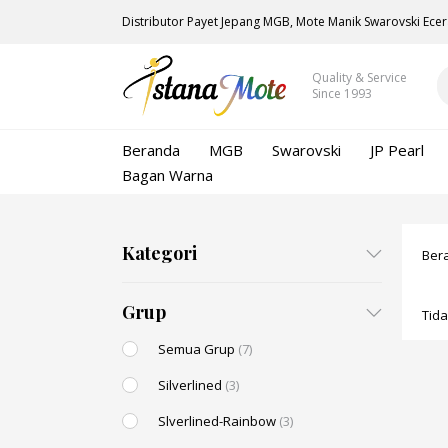
Distributor Payet Jepang MGB, Mote Manik Swarovski Ecer
Quality & Service
Since 1993
Beranda
MGB
Swarovski
JP Pearl
Bagan Warna
Kategori
Ber
Grup
Tid
Semua Grup
(7)
Silverlined
(3)
Slverlined-Rainbow
(3)