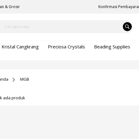
an & Grosir
Konfirmasi Pembayara
Kristal Cangkrang
Preciosa Crystals
Beading Supplies
anda
MGB
ak ada produk