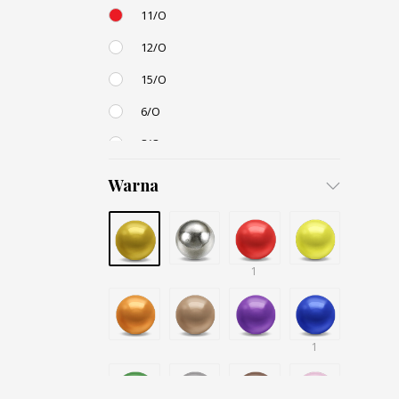
11/O
12/O
15/O
6/O
8/O
3,4mm
Warna
4,5mm
6mm
12mm
1
Small / S-P
1