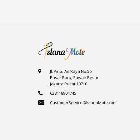
Jl. Pintu Air Raya No.56
Pasar Baru, Sawah Besar
Jakarta Pusat 10710
628118904745
CustomerService@IstanaMote.com