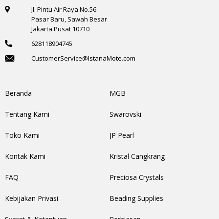
Jl. Pintu Air Raya No.56
Pasar Baru, Sawah Besar
Jakarta Pusat 10710
628118904745
CustomerService@IstanaMote.com
Beranda
MGB
Tentang Kami
Swarovski
Toko Kami
JP Pearl
Kontak Kami
Kristal Cangkrang
FAQ
Preciosa Crystals
Kebijakan Privasi
Beading Supplies