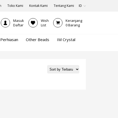
n
Toko Kami
Kontak Kami
Tentang Kami
ID
Masuk
Wish
Keranjang
Daftar
List
0
Barang
Perhiasan
Other Beads
IM Crystal