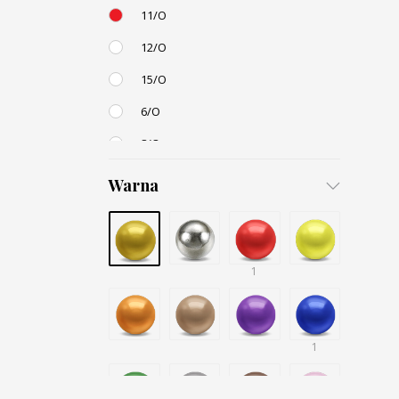
11/O
12/O
15/O
6/O
8/O
3,4mm
Warna
4,5mm
6mm
12mm
1
Small / S-P
1