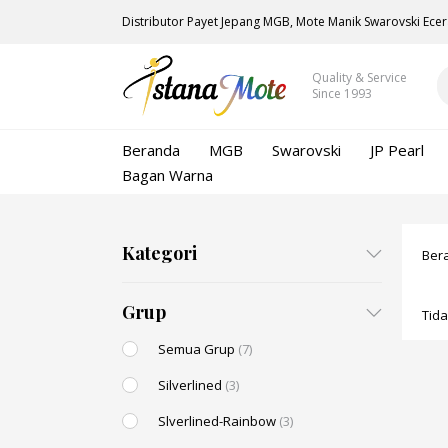
Distributor Payet Jepang MGB, Mote Manik Swarovski Ecer
Quality & Service
Since 1993
Beranda
MGB
Swarovski
JP Pearl
Bagan Warna
Kategori
Ber
Grup
Tid
Semua Grup
(7)
Silverlined
(3)
Slverlined-Rainbow
(3)