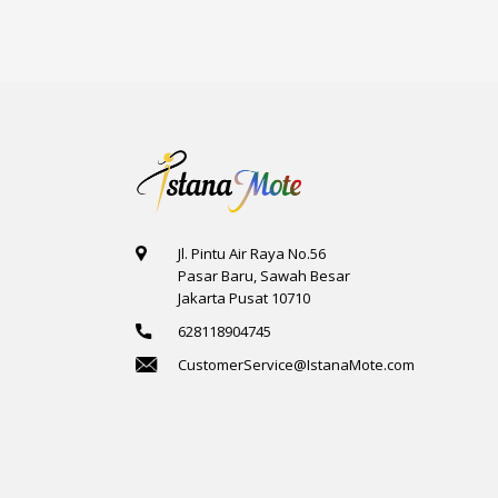
Jl. Pintu Air Raya No.56
Pasar Baru, Sawah Besar
Jakarta Pusat 10710
628118904745
CustomerService@IstanaMote.com