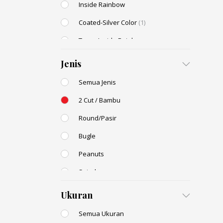
Inside Rainbow
Coated-Silver Color
(1)
Trans-Inside Rainbow
Ceylon Color
Jenis
Dyed Color
Semua Jenis
Transparent Rainbow
2 Cut / Bambu
Stone Color
Round/Pasir
Shell Color
Bugle
Transparent Lustered
Peanuts
Opaque Colors
Spiral
Opaque Rainbow
Drop / Teardrop
Ukuran
Semua Ukuran