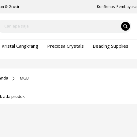
an & Grosir
Konfirmasi Pembayara
Kristal Cangkrang
Preciosa Crystals
Beading Supplies
anda
MGB
ak ada produk