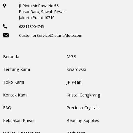
Jl. Pintu Air Raya No.56
Pasar Baru, Sawah Besar
Jakarta Pusat 10710
628118904745
CustomerService@IstanaMote.com
Beranda
MGB
Tentang Kami
Swarovski
Toko Kami
JP Pearl
Kontak Kami
Kristal Cangkrang
FAQ
Preciosa Crystals
Kebijakan Privasi
Beading Supplies