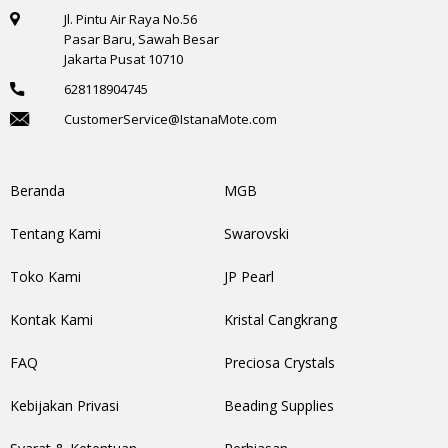
Jl. Pintu Air Raya No.56
Pasar Baru, Sawah Besar
Jakarta Pusat 10710
628118904745
CustomerService@IstanaMote.com
Beranda
MGB
Tentang Kami
Swarovski
Toko Kami
JP Pearl
Kontak Kami
Kristal Cangkrang
FAQ
Preciosa Crystals
Kebijakan Privasi
Beading Supplies