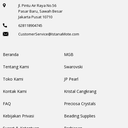
Jl. Pintu Air Raya No.56
Pasar Baru, Sawah Besar
Jakarta Pusat 10710
628118904745
CustomerService@IstanaMote.com
Beranda
MGB
Tentang Kami
Swarovski
Toko Kami
JP Pearl
Kontak Kami
Kristal Cangkrang
FAQ
Preciosa Crystals
Kebijakan Privasi
Beading Supplies