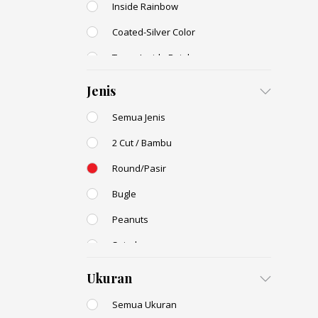
Inside Rainbow
Coated-Silver Color
Trans-Inside Rainbow
Ceylon Color
Jenis
Dyed Color
Semua Jenis
Transparent Rainbow
2 Cut / Bambu
Stone Color
Round/Pasir
Shell Color
Bugle
Transparent Lustered
Peanuts
Opaque Colors
Spiral
Opaque Rainbow
Drop / Teardrop
Ukuran
Semua Ukuran