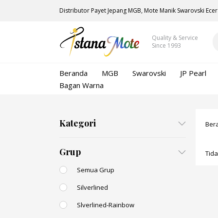
Distributor Payet Jepang MGB, Mote Manik Swarovski Ecer
Quality & Service
Since 1993
Beranda
MGB
Swarovski
JP Pearl
Bagan Warna
Kategori
Ber
Grup
Tid
Semua Grup
Silverlined
Slverlined-Rainbow