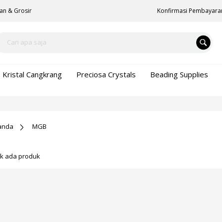
an & Grosir
Konfirmasi Pembayara
Kristal Cangkrang
Preciosa Crystals
Beading Supplies
anda
MGB
ak ada produk