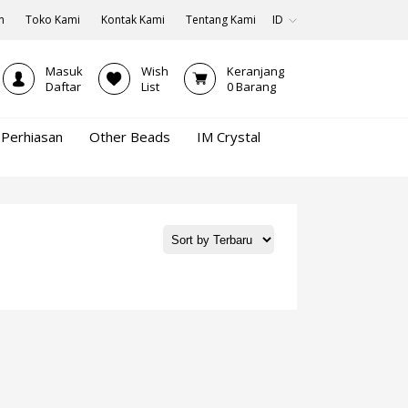
n
Toko Kami
Kontak Kami
Tentang Kami
ID
Masuk
Wish
Keranjang
Daftar
List
0
Barang
Perhiasan
Other Beads
IM Crystal