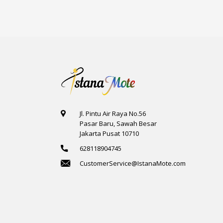
Jl. Pintu Air Raya No.56
Pasar Baru, Sawah Besar
Jakarta Pusat 10710
628118904745
CustomerService@IstanaMote.com