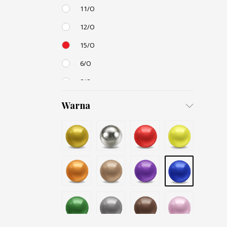
11/O
12/O
15/O
6/O
8/O
3,4mm
Warna
4,5mm
6mm
12mm
Small / S-P