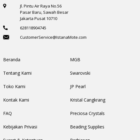
Jl. Pintu Air Raya No.56
Pasar Baru, Sawah Besar
Jakarta Pusat 10710
628118904745
CustomerService@IstanaMote.com
Beranda
MGB
Tentang Kami
Swarovski
Toko Kami
JP Pearl
Kontak Kami
Kristal Cangkrang
FAQ
Preciosa Crystals
Kebijakan Privasi
Beading Supplies