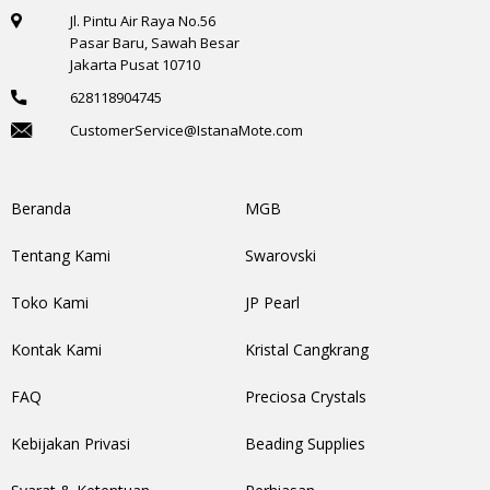
Jl. Pintu Air Raya No.56
Pasar Baru, Sawah Besar
Jakarta Pusat 10710
628118904745
CustomerService@IstanaMote.com
Beranda
MGB
Tentang Kami
Swarovski
Toko Kami
JP Pearl
Kontak Kami
Kristal Cangkrang
FAQ
Preciosa Crystals
Kebijakan Privasi
Beading Supplies