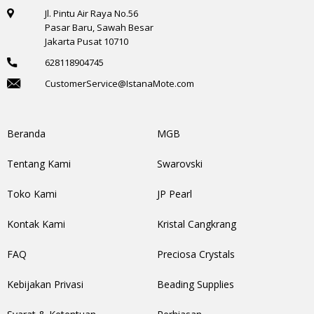
Jl. Pintu Air Raya No.56
Pasar Baru, Sawah Besar
Jakarta Pusat 10710
628118904745
CustomerService@IstanaMote.com
Beranda
MGB
Tentang Kami
Swarovski
Toko Kami
JP Pearl
Kontak Kami
Kristal Cangkrang
FAQ
Preciosa Crystals
Kebijakan Privasi
Beading Supplies