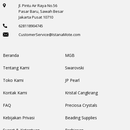
Jl. Pintu Air Raya No.56
Pasar Baru, Sawah Besar
Jakarta Pusat 10710
628118904745
CustomerService@IstanaMote.com
Beranda
MGB
Tentang Kami
Swarovski
Toko Kami
JP Pearl
Kontak Kami
Kristal Cangkrang
FAQ
Preciosa Crystals
Kebijakan Privasi
Beading Supplies