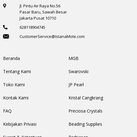
Jl. Pintu Air Raya No.56
Pasar Baru, Sawah Besar
Jakarta Pusat 10710
628118904745
CustomerService@IstanaMote.com
Beranda
MGB
Tentang Kami
Swarovski
Toko Kami
JP Pearl
Kontak Kami
Kristal Cangkrang
FAQ
Preciosa Crystals
Kebijakan Privasi
Beading Supplies