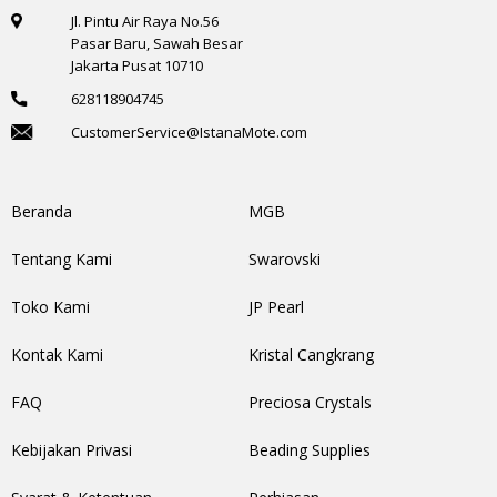
Jl. Pintu Air Raya No.56
Pasar Baru, Sawah Besar
Jakarta Pusat 10710
628118904745
CustomerService@IstanaMote.com
Beranda
MGB
Tentang Kami
Swarovski
Toko Kami
JP Pearl
Kontak Kami
Kristal Cangkrang
FAQ
Preciosa Crystals
Kebijakan Privasi
Beading Supplies