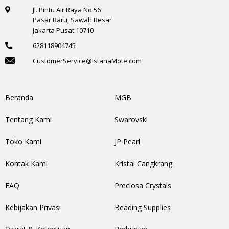
Jl. Pintu Air Raya No.56
Pasar Baru, Sawah Besar
Jakarta Pusat 10710
628118904745
CustomerService@IstanaMote.com
Beranda
MGB
Tentang Kami
Swarovski
Toko Kami
JP Pearl
Kontak Kami
Kristal Cangkrang
FAQ
Preciosa Crystals
Kebijakan Privasi
Beading Supplies