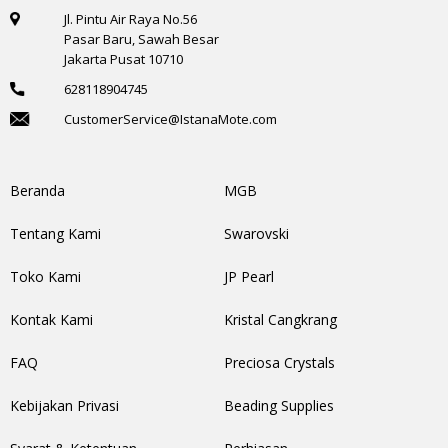
Jl. Pintu Air Raya No.56
Pasar Baru, Sawah Besar
Jakarta Pusat 10710
628118904745
CustomerService@IstanaMote.com
Beranda
MGB
Tentang Kami
Swarovski
Toko Kami
JP Pearl
Kontak Kami
Kristal Cangkrang
FAQ
Preciosa Crystals
Kebijakan Privasi
Beading Supplies