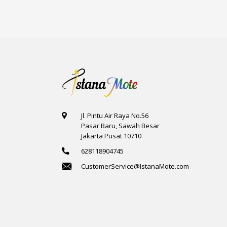
Jl. Pintu Air Raya No.56
Pasar Baru, Sawah Besar
Jakarta Pusat 10710
628118904745
CustomerService@IstanaMote.com