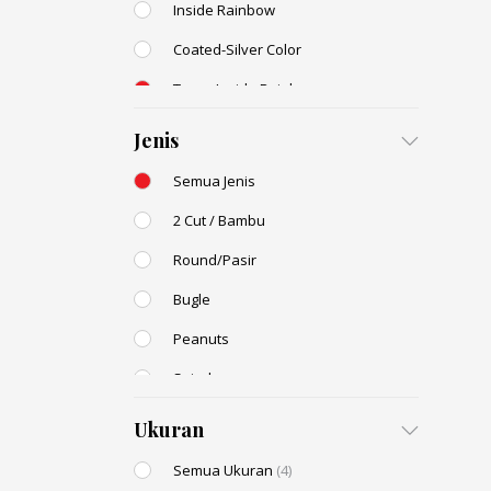
Inside Rainbow
Coated-Silver Color
Trans-Inside Rainbow
Ceylon Color
Jenis
Dyed Color
Semua Jenis
Transparent Rainbow
2 Cut / Bambu
Stone Color
Round/Pasir
Shell Color
Bugle
Transparent Lustered
Peanuts
Opaque Colors
Spiral
Opaque Rainbow
Drop / Teardrop
Ukuran
Semua Ukuran
(4)