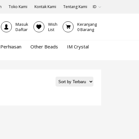
n
Toko Kami
Kontak Kami
Tentang Kami
ID
Masuk
Wish
Keranjang
Daftar
List
0
Barang
Perhiasan
Other Beads
IM Crystal