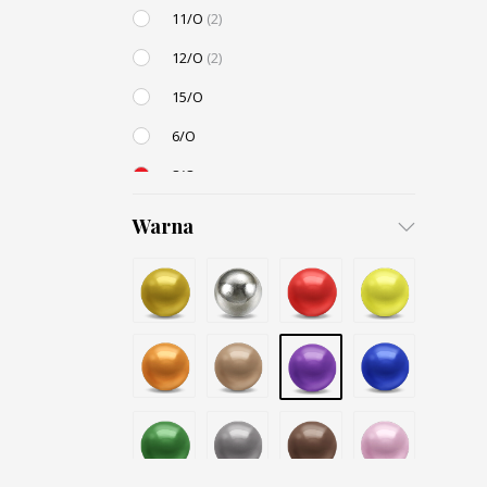
11/O
(2)
12/O
(2)
15/O
6/O
8/O
3,4mm
Warna
4,5mm
6mm
12mm
Small / S-P