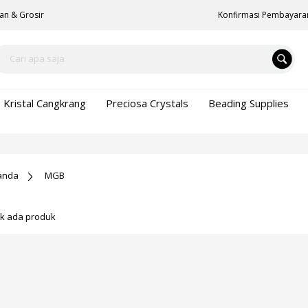
an & Grosir
Konfirmasi Pembayara
Kristal Cangkrang
Preciosa Crystals
Beading Supplies
anda
MGB
ak ada produk