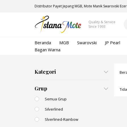
Distributor Payet Jepang MGB, Mote Manik Swarovski Ecer
Quality & Service
Since 1993
Beranda
MGB
Swarovski
JP Pearl
Bagan Warna
Kategori
Ber
Grup
Tid
Semua Grup
Silverlined
Slverlined-Rainbow