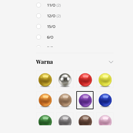
11/O
(2)
12/O
(2)
15/O
6/O
8/O
3,4mm
Warna
4,5mm
6mm
12mm
Small / S-P