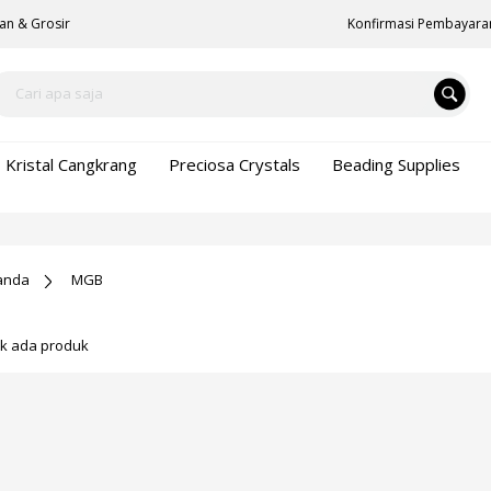
an & Grosir
Konfirmasi Pembayara
Kristal Cangkrang
Preciosa Crystals
Beading Supplies
anda
MGB
ak ada produk