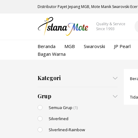
Distributor Payet Jepang MGB, Mote Manik Swarovski Ecer
Quality & Service
Since 1993
Beranda
MGB
Swarovski
JP Pearl
Bagan Warna
Kategori
Ber
Grup
Tid
Semua Grup
(1)
Silverlined
Slverlined-Rainbow