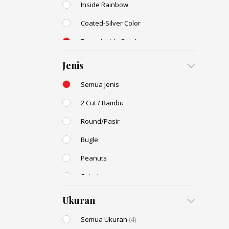
Inside Rainbow
Coated-Silver Color
Trans-Inside Rainbow
Ceylon Color
Jenis
Dyed Color
Semua Jenis
Transparent Rainbow
2 Cut / Bambu
Stone Color
(1)
Round/Pasir
Shell Color
Bugle
Transparent Lustered
Peanuts
Opaque Colors
Spiral
Opaque Rainbow
Drop / Teardrop
Ukuran
Semua Ukuran
(4)