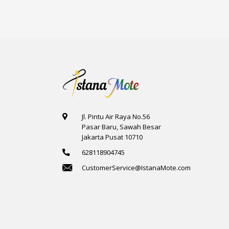
Jl. Pintu Air Raya No.56
Pasar Baru, Sawah Besar
Jakarta Pusat 10710
628118904745
CustomerService@IstanaMote.com