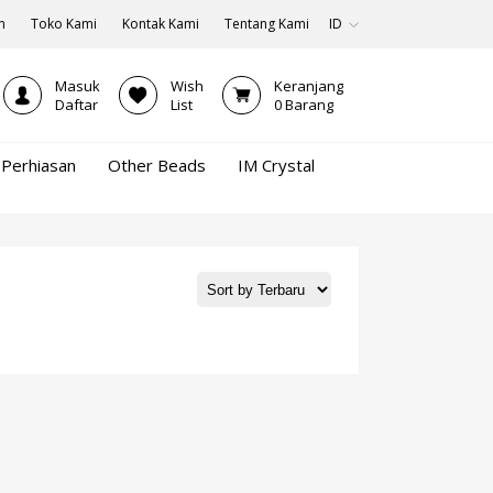
n
Toko Kami
Kontak Kami
Tentang Kami
ID
Masuk
Wish
Keranjang
Daftar
List
0
Barang
Perhiasan
Other Beads
IM Crystal