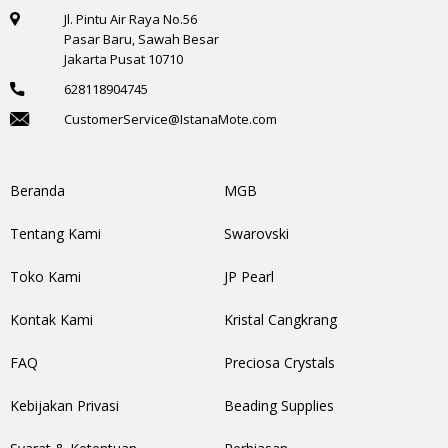
Jl. Pintu Air Raya No.56
Pasar Baru, Sawah Besar
Jakarta Pusat 10710
628118904745
CustomerService@IstanaMote.com
Beranda
MGB
Tentang Kami
Swarovski
Toko Kami
JP Pearl
Kontak Kami
Kristal Cangkrang
FAQ
Preciosa Crystals
Kebijakan Privasi
Beading Supplies