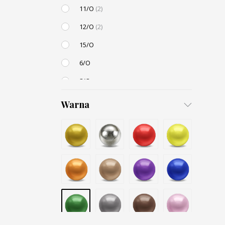
11/O
(2)
12/O
(2)
15/O
6/O
8/O
3,4mm
Warna
4,5mm
6mm
12mm
Small / S-P