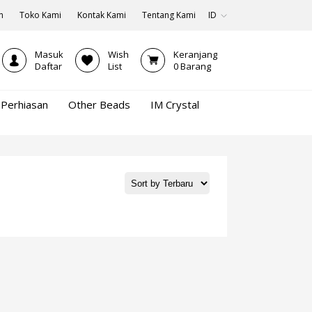
n
Toko Kami
Kontak Kami
Tentang Kami
ID
Masuk
Wish
Keranjang
Daftar
List
0
Barang
Perhiasan
Other Beads
IM Crystal