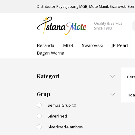
Distributor Payet Jepang MGB, Mote Manik Swarovski Ecer
Quality & Service
Since 1993
Beranda
MGB
Swarovski
JP Pearl
Bagan Warna
Kategori
Ber
Grup
Tid
Semua Grup
(2)
Silverlined
Slverlined-Rainbow