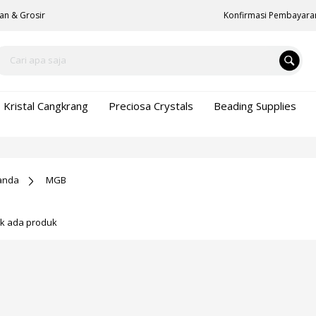
an & Grosir
Konfirmasi Pembayara
Kristal Cangkrang
Preciosa Crystals
Beading Supplies
anda
MGB
ak ada produk