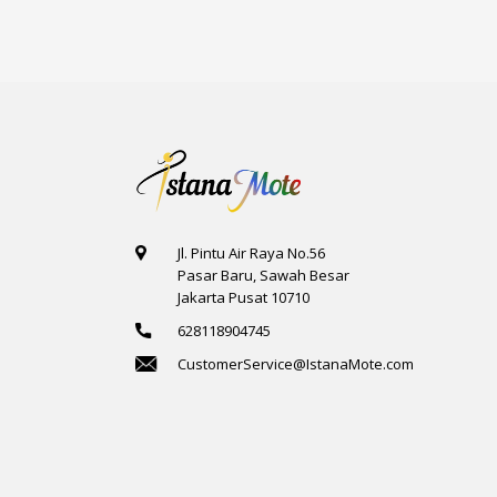
Jl. Pintu Air Raya No.56
Pasar Baru, Sawah Besar
Jakarta Pusat 10710
628118904745
CustomerService@IstanaMote.com