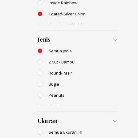
Inside Rainbow
Coated-Silver Color
Trans-Inside Rainbow
Ceylon Color
Jenis
Dyed Color
Semua Jenis
Transparent Rainbow
2 Cut / Bambu
Stone Color
(2)
Round/Pasir
Shell Color
Bugle
Transparent Lustered
Peanuts
Opaque Colors
Spiral
Opaque Rainbow
Drop / Teardrop
Ukuran
Semua Ukuran
(4)