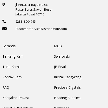
Jl. Pintu Air Raya No.56
Pasar Baru, Sawah Besar
Jakarta Pusat 10710
628118904745
CustomerService@IstanaMote.com
Beranda
MGB
Tentang Kami
Swarovski
Toko Kami
JP Pearl
Kontak Kami
Kristal Cangkrang
FAQ
Preciosa Crystals
Kebijakan Privasi
Beading Supplies