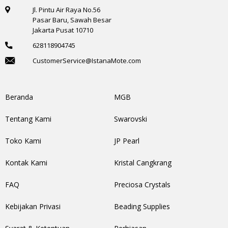
Jl. Pintu Air Raya No.56
Pasar Baru, Sawah Besar
Jakarta Pusat 10710
628118904745
CustomerService@IstanaMote.com
Beranda
MGB
Tentang Kami
Swarovski
Toko Kami
JP Pearl
Kontak Kami
Kristal Cangkrang
FAQ
Preciosa Crystals
Kebijakan Privasi
Beading Supplies