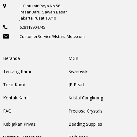
Jl. Pintu Air Raya No.56
Pasar Baru, Sawah Besar
Jakarta Pusat 10710
628118904745
CustomerService@IstanaMote.com
Beranda
MGB
Tentang Kami
Swarovski
Toko Kami
JP Pearl
Kontak Kami
Kristal Cangkrang
FAQ
Preciosa Crystals
Kebijakan Privasi
Beading Supplies