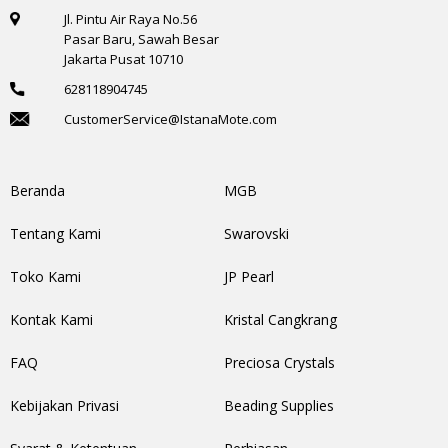
Jl. Pintu Air Raya No.56
Pasar Baru, Sawah Besar
Jakarta Pusat 10710
628118904745
CustomerService@IstanaMote.com
Beranda
MGB
Tentang Kami
Swarovski
Toko Kami
JP Pearl
Kontak Kami
Kristal Cangkrang
FAQ
Preciosa Crystals
Kebijakan Privasi
Beading Supplies